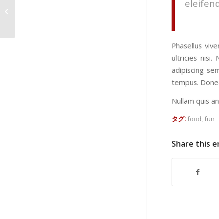
eleifend
Entry without preview image
Phasellus viv
ultricies nis
adipiscing se
tempus. Donec 
Nullam quis an
タグ:
food
,
fun
Share this e