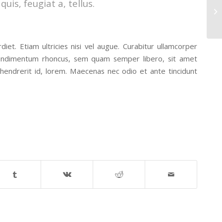
uis, feugiat a, tellus.
Ga
iet. Etiam ultricies nisi vel augue. Curabitur ullamcorper
 condimentum rhoncus, sem quam semper libero, sit amet
 hendrerit id, lorem. Maecenas nec odio et ante tincidunt