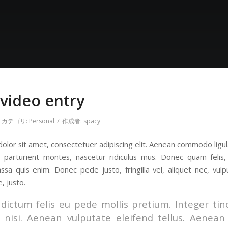
 video entry
/
カテゴリ:
Personal
作成者:
spacy
olor sit amet, consectetuer adipiscing elit. Aenean commodo ligu
 parturient montes, nascetur ridiculus mus. Donec quam felis, 
sa quis enim. Donec pede justo, fringilla vel, aliquet nec, vulp
, justo.
dictum felis eu pede mollis pretium. Integer ti
nisi. Aenean vulputate eleifend tellus. Aenean l