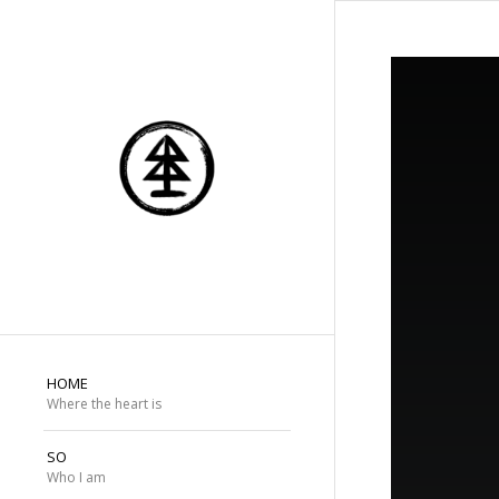
HOME
Where the heart is
SO
Who I am