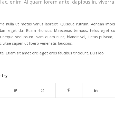
 ac, enim. Aliquam lorem ante, dapibus in, viverra q
erra nulla ut metus varius laoreet. Quisque rutrum. Aenean imperd
i. Nam eget dui. Etiam rhoncus. Maecenas tempus, tellus eget
m neque sed ipsum. Nam quam nunc, blandit vel, luctus pulvinar,
vitae sapien ut libero venenatis faucibus.
te. Etiam sit amet orci eget eros faucibus tincidunt. Duis leo.
ntry