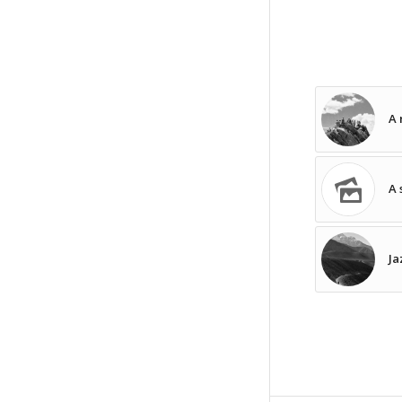
A 
A 
Ja