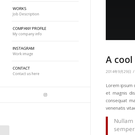
WORKS
Job Description
COMPANY PROFILE
My company info
INSTAGRAM
Work image
A cool
CONTACT
/
2014年9月29日
Contact us here
Lorem ipsum d
et magnis dis
consequat mas
venenatis vitae
Nullam 
semper 