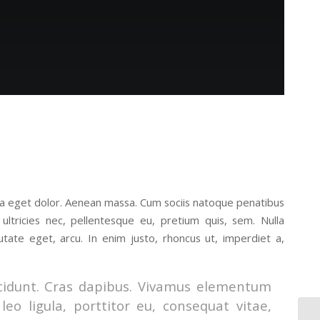
la eget dolor. Aenean massa. Cum sociis natoque penatibus
ultricies nec, pellentesque eu, pretium quis, sem. Nulla
utate eget, arcu. In enim justo, rhoncus ut, imperdiet a,
ncidunt. Cras dapibus. Vivamus elementum
eo ligula, porttitor eu, consequat vitae,