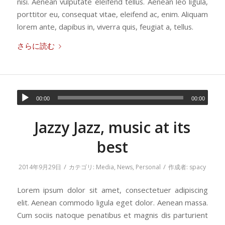
nisi. Aenean vulputate eleifend tellus. Aenean leo ligula,
porttitor eu, consequat vitae, eleifend ac, enim. Aliquam
lorem ante, dapibus in, viverra quis, feugiat a, tellus.
さらに読む
00:00
00:00
Jazzy Jazz, music at its
best
/
/
2014年9月29日
カテゴリ:
Media
,
News
,
Personal
作成者:
spacy
Lorem ipsum dolor sit amet, consectetuer adipiscing
elit. Aenean commodo ligula eget dolor. Aenean massa.
Cum sociis natoque penatibus et magnis dis parturient