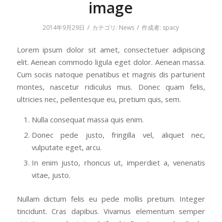
image
/
/
2014年9月29日
カテゴリ:
News
作成者:
spacy
Lorem ipsum dolor sit amet, consectetuer adipiscing
elit. Aenean commodo ligula eget dolor. Aenean massa.
Cum sociis natoque penatibus et magnis dis parturient
montes, nascetur ridiculus mus. Donec quam felis,
ultricies nec, pellentesque eu, pretium quis, sem.
Nulla consequat massa quis enim.
Donec pede justo, fringilla vel, aliquet nec,
vulputate eget, arcu.
In enim justo, rhoncus ut, imperdiet a, venenatis
vitae, justo.
Nullam dictum felis eu pede mollis pretium. Integer
tincidunt. Cras dapibus. Vivamus elementum semper