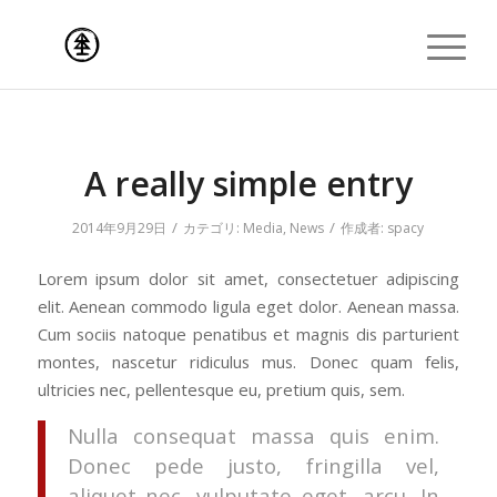
A really simple entry
/
/
2014年9月29日
カテゴリ:
Media
,
News
作成者:
spacy
Lorem ipsum dolor sit amet, consectetuer adipiscing
elit. Aenean commodo ligula eget dolor. Aenean massa.
Cum sociis natoque penatibus et magnis dis parturient
montes, nascetur ridiculus mus. Donec quam felis,
ultricies nec, pellentesque eu, pretium quis, sem.
Nulla consequat massa quis enim.
Donec pede justo, fringilla vel,
aliquet nec, vulputate eget, arcu. In