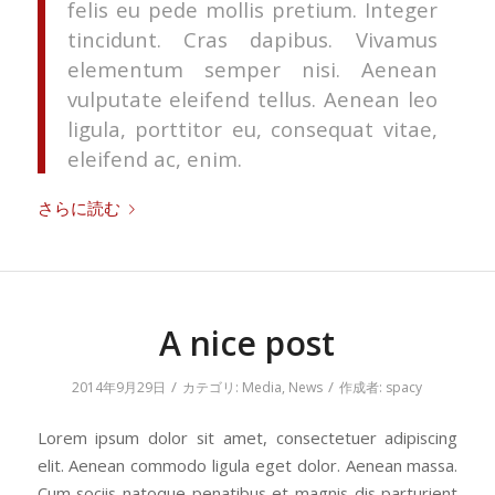
felis eu pede mollis pretium. Integer
tincidunt. Cras dapibus. Vivamus
elementum semper nisi. Aenean
vulputate eleifend tellus. Aenean leo
ligula, porttitor eu, consequat vitae,
eleifend ac, enim.
さらに読む
A nice post
/
/
2014年9月29日
カテゴリ:
Media
,
News
作成者:
spacy
Lorem ipsum dolor sit amet, consectetuer adipiscing
elit. Aenean commodo ligula eget dolor. Aenean massa.
Cum sociis natoque penatibus et magnis dis parturient