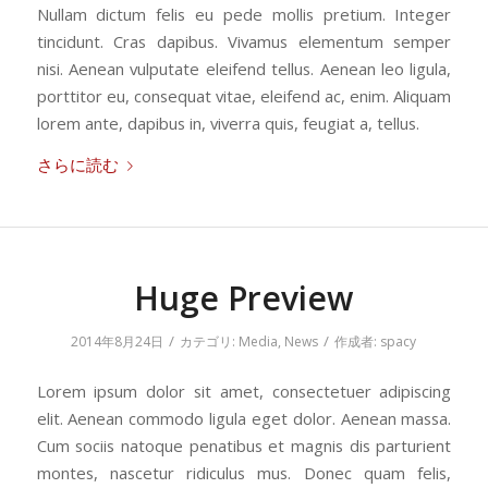
Nullam dictum felis eu pede mollis pretium. Integer
tincidunt. Cras dapibus. Vivamus elementum semper
nisi. Aenean vulputate eleifend tellus. Aenean leo ligula,
porttitor eu, consequat vitae, eleifend ac, enim. Aliquam
lorem ante, dapibus in, viverra quis, feugiat a, tellus.
さらに読む
Huge Preview
/
/
2014年8月24日
カテゴリ:
Media
,
News
作成者:
spacy
Lorem ipsum dolor sit amet, consectetuer adipiscing
elit. Aenean commodo ligula eget dolor. Aenean massa.
Cum sociis natoque penatibus et magnis dis parturient
montes, nascetur ridiculus mus. Donec quam felis,